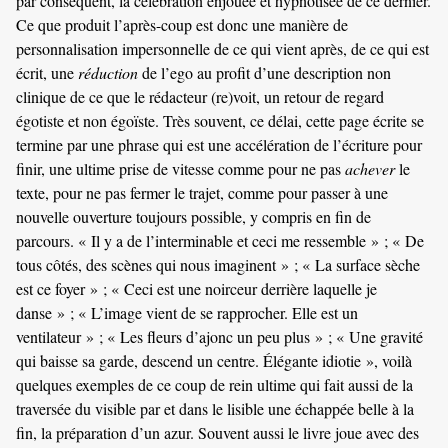
par conséquent, la célébration enjouée et hypnotisée de ce dernier.
Ce que produit l’après-coup est donc une manière de
personnalisation impersonnelle de ce qui vient après, de ce qui est
écrit, une
réduction
de l’ego au profit d’une description non
clinique de ce que le rédacteur (re)voit, un retour de regard
égotiste et non égoïste. Très souvent, ce délai, cette page écrite se
termine par une phrase qui est une accélération de l’écriture pour
finir, une ultime prise de vitesse comme pour ne pas
achever
le
texte, pour ne pas fermer le trajet, comme pour passer à une
nouvelle ouverture toujours possible, y compris en fin de
parcours. « Il y a de l’interminable et ceci me ressemble » ; « De
tous côtés, des scènes qui nous imaginent » ; « La surface sèche
est ce foyer » ; « Ceci est une noirceur derrière laquelle je
danse » ; « L’image vient de se rapprocher. Elle est un
ventilateur » ; « Les fleurs d’ajonc un peu plus » ; « Une gravité
qui baisse sa garde, descend un centre. Élégante idiotie », voilà
quelques exemples de ce coup de rein ultime qui fait aussi de la
traversée du visible par et dans le lisible une échappée belle à la
fin, la préparation d’un azur. Souvent aussi le livre joue avec des