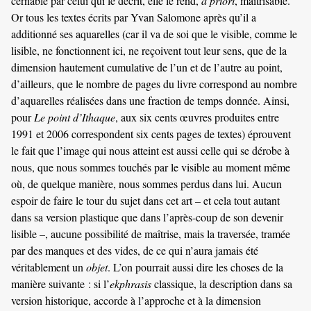
cernable par celui qui le décrit, elle le rend,
a priori
, maîtrisable.
Or tous les textes écrits par Yvan Salomone après qu’il a
additionné ses aquarelles (car il va de soi que le visible, comme le
lisible, ne fonctionnent ici, ne reçoivent tout leur sens, que de la
dimension hautement cumulative de l’un et de l’autre au point,
d’ailleurs, que le nombre de pages du livre correspond au nombre
d’aquarelles réalisées dans une fraction de temps donnée. Ainsi,
pour
Le point d’Ithaque
, aux six cents œuvres produites entre
1991 et 2006 correspondent six cents pages de textes) éprouvent
le fait que l’image qui nous atteint est aussi celle qui se dérobe à
nous, que nous sommes touchés par le visible au moment même
où, de quelque manière, nous sommes perdus dans lui. Aucun
espoir de faire le tour du sujet dans cet art – et cela tout autant
dans sa version plastique que dans l’après-coup de son devenir
lisible –, aucune possibilité de maîtrise, mais la traversée, tramée
par des manques et des vides, de ce qui n’aura jamais été
véritablement un
objet
. L’on pourrait aussi dire les choses de la
manière suivante : si l’
ekphrasis
classique, la description dans sa
version historique, accorde à l’approche et à la dimension