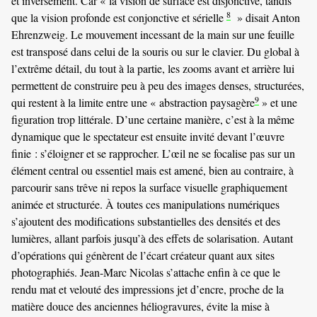
et inversement. Car « la vision de surface est disjonctive, tandis
8
que la vision profonde est conjonctive et sérielle
» disait Anton
Ehrenzweig. Le mouvement incessant de la main sur une feuille
est transposé dans celui de la souris ou sur le clavier. Du global à
l’extrême détail, du tout à la partie, les zooms avant et arrière lui
permettent de construire peu à peu des images denses, structurées,
9
qui restent à la limite entre une « abstraction paysagère
» et une
figuration trop littérale. D’une certaine manière, c’est à la même
dynamique que le spectateur est ensuite invité devant l’œuvre
finie : s’éloigner et se rapprocher. L’œil ne se focalise pas sur un
élément central ou essentiel mais est amené, bien au contraire, à
parcourir sans trêve ni repos la surface visuelle graphiquement
animée et structurée. À toutes ces manipulations numériques
s’ajoutent des modifications substantielles des densités et des
lumières, allant parfois jusqu’à des effets de solarisation. Autant
d’opérations qui génèrent de l’écart créateur quant aux sites
photographiés. Jean-Marc Nicolas s’attache enfin à ce que le
rendu mat et velouté des impressions jet d’encre, proche de la
matière douce des anciennes héliogravures, évite la mise à