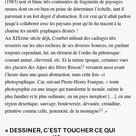
(1983) noir et blanc très contrastées de fragments de paysages
ruraux dont on est bien en peine de déterminer l’échelle, tant il
parvenait à un fort degré d’abstraction. Il est vrai qu’il allait parfois
jusqu’à collaborer avec les paysans pour qu’ils lui tracent à la
charrue les motifs graphiques désirés !
Au XIXème siècle déjà, Courbet utilisait des cadrages très
resserrés sur les sites rocheux de ses diverses Sources, en gardant
toujours cependant, lui, un élément de l’ordre du pittoresque:
courant animé, chevreuil, etc. Et la même époque, certaines vues
11
des glaciers des Alpes des frères Bisson
versaient aussi avant
l’heure dans une quasi abstraction, mais cette fois- ci
photographique. Car, suivant Pierre-Henry Frangne, « toute
photographie est une image qui transforme le monde, même le
plus familier et le plus ordinaire, en un pays inexploré […], en une
région désertique, sauvage, bouleversée, dévastée, cristalline,
12
primitive comme celle, justement, de la montagne
.»
« DESSINER, C’EST TOUCHER CE QUI