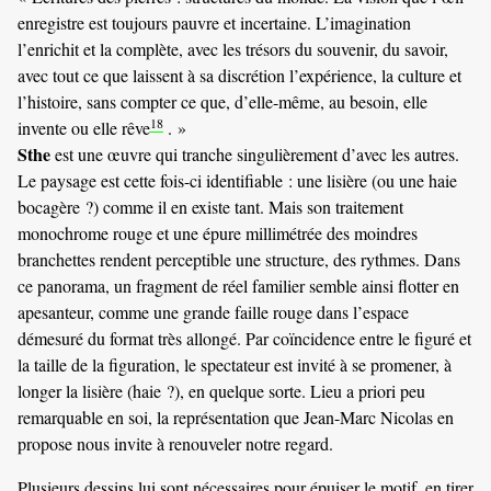
enregistre est toujours pauvre et incertaine. L’imagination
l’enrichit et la complète, avec les trésors du souvenir, du savoir,
avec tout ce que laissent à sa discrétion l’expérience, la culture et
l’histoire, sans compter ce que, d’elle-même, au besoin, elle
18
invente ou elle rêve
. »
Sthe
est une œuvre qui tranche singulièrement d’avec les autres.
Le paysage est cette fois-ci identifiable : une lisière (ou une haie
bocagère ?) comme il en existe tant. Mais son traitement
monochrome rouge et une épure millimétrée des moindres
branchettes rendent perceptible une structure, des rythmes. Dans
ce panorama, un fragment de réel familier semble ainsi flotter en
apesanteur, comme une grande faille rouge dans l’espace
démesuré du format très allongé. Par coïncidence entre le figuré et
la taille de la figuration, le spectateur est invité à se promener, à
longer la lisière (haie ?), en quelque sorte. Lieu a priori peu
remarquable en soi, la représentation que Jean-Marc Nicolas en
propose nous invite à renouveler notre regard.
Plusieurs dessins lui sont nécessaires pour épuiser le motif, en tirer