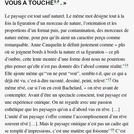
13
VOUS A TOUCHÉ
. »
Le paysage est tout sauf naturel. Le même mot désigne tout à la
fois la figuration d’un morceau de nature, l’orientation et les
proportions d’un format puis, par contamination, des morceaux de
nature même, pour peu qu’ils aient un caractère perçu comme
remarquable. Anne Cauquelin le définit justement comme « plis
où se joignent bords à bords la nature et sa figuration – ce pli
d’ombre, cette lente montée d’une forme dont nous ne pourrions
14
plus penser qu’elle n’est pas donnée dès l’abord comme réalité.”
Elle ajoute même qu‘“on ne peut “voir”, semble-t-il, que ce qui a
15
déjà été vu, c’est-à-dire raconté, dessiné, peint, relevé.”
Ou
même rêvé, car si l’on en croit Bachelard, « on rêve avant de
contempler. Avant d’être un spectacle conscient, tout paysage est
une expérience onirique. On ne regarde avec une passion
esthétique que les paysages qu’on a d’abord vus en rêve. […]
L’unité d’un paysage s’offre comme l’accomplissement d’un rêve
souvent rêvé […]. Mais le paysage onirique n’est pas un cadre qui
16
se remplit d’impressions, c’est une matière qui foisonne”
C’est