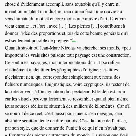
chose d’évidemment accompli, sans toutefois qu’il y entre ni
invention ni talent ni industrie, rien qui en ferait une œuvre au
sens humain du mot, et encore moins une œuvre d’art. L’œuvre
vient ensuite ; et l’art ; avec […]. Les pierres […] contribuent à
donner l’idée des proportions et lois de cette beauté générale qu’il
17
est seulement possible de préjuger”
Quant à savoir où Jean-Marc Nicolas va chercher ses motifs, «peu
importent les vrais sites puisque tout paysage est une construction.
Ce sont mes paysages, mon interprétation» dit-il. Il se refuse
obstinément à identifier les géographies d’origine : les titres
n’éclairent rien, qui correspondent simplement aux noms des
fichiers numériques. Énigmatiques, voire cryptiques, ils restent de
la sorte ouverts à l’imagination du spectateur. Et le défi est ardu
car les visuels peuvent fortement se ressembler quand bien même
leurs sources réelles se situent à des milliers de kilomètres. Car s’il
se nourrit de ce réel, c’est aussi pour mieux s’en dégager, s’en
abstraire serait-on tenté de dire parfois. C’est la force de l’artiste,
par son style, que de donner de l’unité à ce qui n’en n’avait pas.
« Écritures des pierres : structures du monde. La vision que l’œil