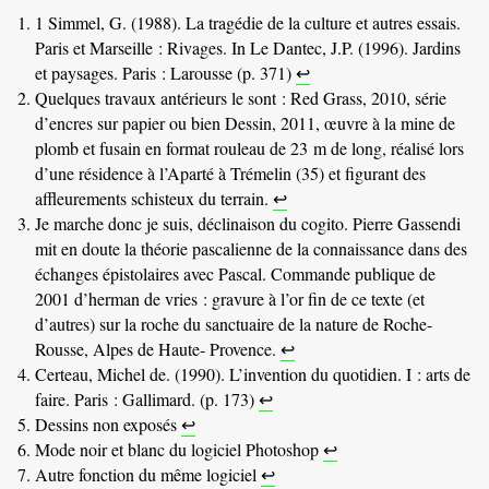
1 Simmel, G. (1988). La tragédie de la culture et autres essais.
Paris et Marseille : Rivages. In Le Dantec, J.P. (1996). Jardins
et paysages. Paris : Larousse (p. 371)
↩
Quelques travaux antérieurs le sont : Red Grass, 2010, série
d’encres sur papier ou bien Dessin, 2011, œuvre à la mine de
plomb et fusain en format rouleau de 23 m de long, réalisé lors
d’une résidence à l’Aparté à Trémelin (35) et figurant des
affleurements schisteux du terrain.
↩
Je marche donc je suis, déclinaison du cogito. Pierre Gassendi
mit en doute la théorie pascalienne de la connaissance dans des
échanges épistolaires avec Pascal. Commande publique de
2001 d’herman de vries : gravure à l’or fin de ce texte (et
d’autres) sur la roche du sanctuaire de la nature de Roche-
Rousse, Alpes de Haute- Provence.
↩
Certeau, Michel de. (1990). L’invention du quotidien. I : arts de
faire. Paris : Gallimard. (p. 173)
↩
Dessins non exposés
↩
Mode noir et blanc du logiciel Photoshop
↩
Autre fonction du même logiciel
↩