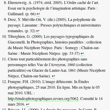
Ehrenzweig, A. (1974, rééd. 2005). L’Ordre caché de l’art.
Essai sur la psychologie de l’imagination artistique. Paris :
Gallimard. (p. 66)
↩
Droz, Y. Miéville-Ott, V. (dir.) (2005). La polyphonie du
paysage. Lausanne : Presses polytechniques et universitaires
romandes. (p. 32)
↩
Tiberghien, G. (2000). Les paysages typographiques de
Giacomelli. In Photographies, histoires parallèles : collection
du Musée Nicéphore Niépce. Paris : Somogy ; Chalon-sur-
Saône : Musée Nicéphore Niépce. (pp. 33-37)
↩
Citons tout particulièrement des photographies sans
personnages telles Vue de l’Arveyron, 1860 (collection
particulière) ou Glacier du Lauter-Aar, 1861 (Musée Nicéphore
Niépce, Chalon-sur-Saône).
↩
Frangne, P.H. (2010). L’image déhiscente. In Études
photographiques, 25 mai 2010. En ligne. Mis en ligne le 05
mai 2010. URL :
http://etudesphotographiques.revues.org/3062
. Consulté le 14
mars 2016.
↩
Brisson, J.L. (2009). Le dessin des paysages. In Conte, R.