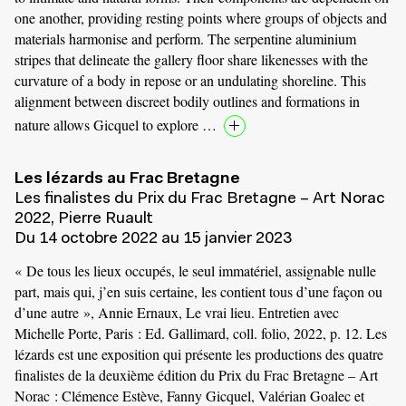
one another, providing resting points where groups of objects and
materials harmonise and perform. The serpentine aluminium
stripes that delineate the gallery floor share likenesses with the
curvature of a body in repose or an undulating shoreline. This
alignment between discreet bodily outlines and formations in
nature allows Gicquel to explore …
Les lézards au Frac Bretagne
Les finalistes du Prix du Frac Bretagne – Art Norac
2022, Pierre Ruault
Du 14 octobre 2022 au 15 janvier 2023
« De tous les lieux occupés, le seul immatériel, assignable nulle
part, mais qui, j’en suis certaine, les contient tous d’une façon ou
d’une autre », Annie Ernaux, Le vrai lieu. Entretien avec
Michelle Porte, Paris : Ed. Gallimard, coll. folio, 2022, p. 12. Les
lézards est une exposition qui présente les productions des quatre
finalistes de la deuxième édition du Prix du Frac Bretagne – Art
Norac : Clémence Estève, Fanny Gicquel, Valérian Goalec et