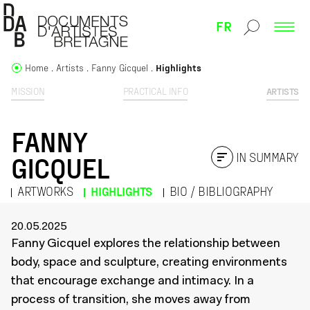
FR
Home
Artists
Fanny Gicquel
Highlights
MISSION
PRACTICAL INFO
ARTISTS
FANNY
IN SUMMARY
GICQUEL
ARTWORKS
HIGHLIGHTS
BIO / BIBLIOGRAPHY
20.05.2025
Fanny Gicquel explores the relationship between
body, space and sculpture, creating environments
that encourage exchange and intimacy. In a
process of transition, she moves away from