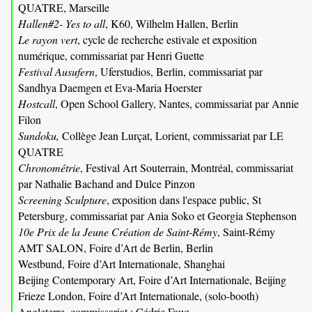
QUATRE, Marseille
Hallen#2- Yes to all
, K60, Wilhelm Hallen, Berlin
Le rayon vert
, cycle de recherche estivale et exposition
numérique, commissariat par Henri Guette
Festival Ausufern
, Uferstudios, Berlin, commissariat par
Sandhya Daemgen et Eva-Maria Hoerster
Hostcall
, Open School Gallery, Nantes, commissariat par Annie
Filon
Sundoku,
Collège Jean Lurçat, Lorient, commissariat par LE
QUATRE
Chronométrie
, Festival Art Souterrain, Montréal, commissariat
par Nathalie Bachand and Dulce Pinzon
Screening Sculpture
, exposition dans l'espace public, St
Petersburg, commissariat par Ania Soko et Georgia Stephenson
10e Prix de la Jeune Création de Saint-Rémy
, Saint-Rémy
AMT SALON, Foire d’Art de Berlin, Berlin
Westbund, Foire d’Art Internationale, Shanghai
Beijing Contemporary Art, Foire d’Art Internationale, Beijing
Frieze London, Foire d’Art Internationale, (solo-booth)
Angleterre, commissariat : Cédric Fauq