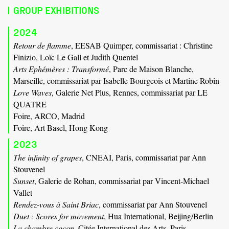
GROUP EXHIBITIONS
2024
Retour de flamme
, EESAB Quimper, commissariat : Christine
Finizio, Loïc Le Gall et Judith Quentel
Arts Ephémères : Transformé
, Parc de Maison Blanche,
Marseille, commissariat par Isabelle Bourgeois et Martine Robin
Love Waves
, Galerie Net Plus, Rennes, commissariat par LE
QUATRE
Foire, ARCO, Madrid
Foire, Art Basel, Hong Kong
2023
The infinity of grapes
, CNEAI, Paris, commissariat par Ann
Stouvenel
Sunset
, Galerie de Rohan, commissariat par Vincent-Michael
Vallet
Rendez-vous à Saint Briac
, commissariat par Ann Stouvenel
Duet : Scores for movement
, Hua International, Beijing/Berlin
La chambre cocon
, Citée International des Arts, Paris,