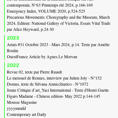
contemporain, N°63 Printemps été 2024, p.166-169
Emergency Index, VOLUME 2020, p.524-525
Precarious Movements: Choregraphy and the Museum, March
2024, Editeur: National Gallery of Victoria, Essais Vital Trade
par Alice Heyward, p.24-30
2023
Artais #31 Octobre 2023 - Mars 2024, p.14. Texte par Amélie
Boulin
OuestFrance Article by Agnes Le Morvan
2022
Revue 02, texte par Pierre Ruault
Le mensuel de Rennes, interview par Julien Joly - N°152
Domus, texte de Silvana Annicchiarico - N°1072
Jeune Critique d’art_Yaci International - Texte d'Henri Guette
Figaro Madame - Chinese edition- May 2022 p.144-145
Mousse Magasine
yyyymmdd
Contemporary art Daily