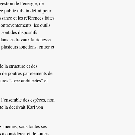
gestion de l’énergie, de
ace public urbain défini pour
sance et les références faites
contreventements, les outils
, sont des dispositifs
dans les travaux la richesse
̀ plusieurs fonctions, entrer et
de la structure et des
n de poutres par éléments de
ures “avec architectes” et
 l’ensemble des espèces, non
ue la décrivait Karl von
ux-mêmes, sous toutes ses
à considérer, et de toutes