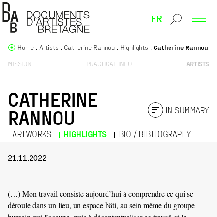
FR
Home
Artists
Catherine Rannou
Highlights
Catherine Rannou
MISSION
PRACTICAL INFO
ARTISTS
CATHERINE
IN SUMMARY
RANNOU
ARTWORKS
HIGHLIGHTS
BIO / BIBLIOGRAPHY
21.11.2022
(…) Mon travail consiste aujourd’hui à comprendre ce qui se
déroule dans un lieu, un espace bâti, au sein même du groupe
humain qui l’occupe, puis à décontextualiser ce travail et le