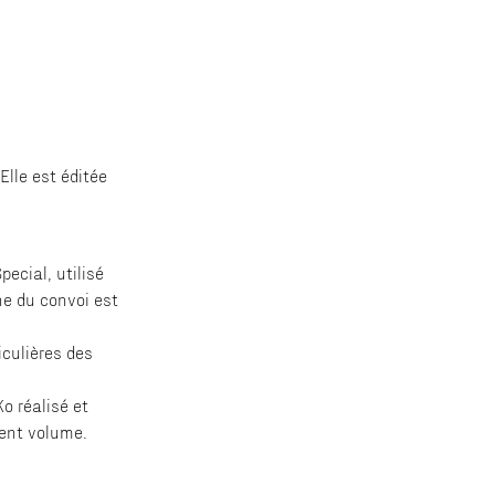
Elle est éditée
pecial, utilisé
ne du convoi est
iculières des
o réalisé et
sent volume.