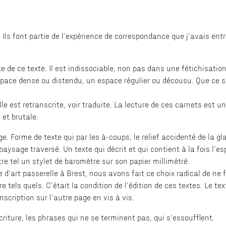
 ? Ils font partie de l’expérience de correspondance que j’avais e
te de ce texte. Il est indissociable, non pas dans une fétichisation
space dense ou distendu, un espace régulier ou décousu. Que ce s
elle est retranscrite, voir traduite. La lecture de ces carnets est
et brutale.
 Forme de texte qui par les à-coups, le relief accidenté de la gl
ysage traversé. Un texte qui décrit et qui contient à la fois l’es
re tel un stylet de baromètre sur son papier millimétré.
 d’art passerelle à Brest, nous avons fait ce choix radical de ne
re tels quels. C’était la condition de l’édition de ces textes. Le te
scription sur l’autre page en vis à vis.
criture, les phrases qui ne se terminent pas, qui s’essoufflent.