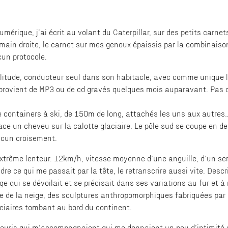
numérique, j’ai écrit au volant du Caterpillar, sur des petits carnet
main droite, le carnet sur mes genoux épaissis par la combinaiso
ucun protocole.
olitude, conducteur seul dans son habitacle, avec comme unique li
provient de MP3 ou de cd gravés quelques mois auparavant. Pas d
de containers à ski, de 150m de long, attachés les uns aux autre
race un cheveu sur la calotte glaciaire. Le pôle sud se coupe en de
ucun croisement.
’extrême lenteur. 12km/h, vitesse moyenne d’une anguille, d’un se
e ce qui me passait par la tête, le retranscrire aussi vite. Descr
 qui se dévoilait et se précisait dans ses variations au fur et 
 de la neige, des sculptures anthropomorphiques fabriquées par 
ciaires tombant au bord du continent.
 fleuris qui m’accompagnaient qui me donnaient un peu d’intimité