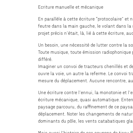
Ecriture manuelle et mécanique
En parallèle à cette écriture “protocolaire” et 
feutre dans la main gauche, le volant dans la 
projet précis n’était, là, lié à cette écriture, a
Un besoin, une nécessité de lutter contre la s
Toute musique, toute émission radiophonique 
différé.
Imaginer un convoi de tracteurs chenillés et 
ouvre la voie, un autre la referme. Le convoi t
mesure du déplacement. Aucune rencontre, a
Une écriture contre l’ennui, la monotonie et l
écriture mécanique, quasi automatique. Entendr
paysage parcouru, du raffinement de ce paysage
déplacement. Noter les changements de nature
dominants du pôle, les vents catabatiques gla
Mais aussi l’histoire de ces coupons de tissu