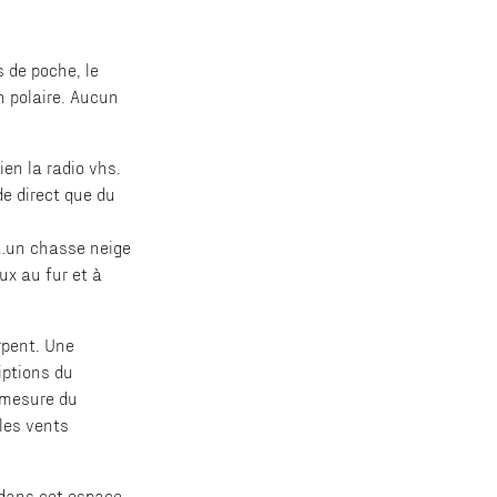
s de poche, le
n polaire. Aucun
en la radio vhs.
e direct que du
s…un chasse neige
ux au fur et à
rpent. Une
iptions du
à mesure du
les vents
 dans cet espace