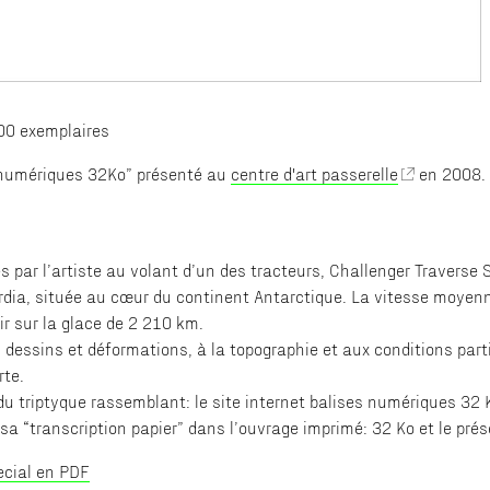
300 exemplaires
es numériques 32Ko” présenté au
centre d'art passerelle
en 2008. 
s par l’artiste au volant d’un des tracteurs, Challenger Traverse S
ordia, située au cœur du continent Antarctique. La vitesse moyen
r sur la glace de 2 210 km.
dessins et déformations, à la topographie et aux conditions part
rte.
du triptyque rassemblant: le site internet balises numériques 32 K
 sa “transcription papier” dans l’ouvrage imprimé: 32 Ko et le pré
ecial en PDF