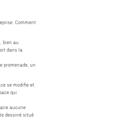
ntreprise. Comment
, bien au
oit dans la
 une promenade, un
ace se modifie et
pace qui
 faire aucune
xte dessiné situé