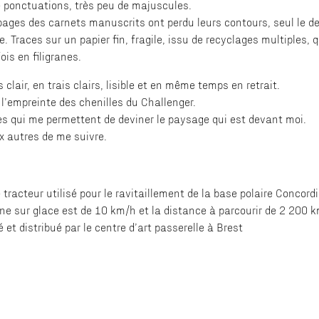
e ponctuations, très peu de majuscules.
pages des carnets manuscrits ont perdu leurs contours, seul le des
re. Traces sur un papier fin, fragile, issu de recyclages multiples, 
is en filigranes.
 clair, en trais clairs, lisible et en même temps en retrait.
de l’empreinte des chenilles du Challenger.
s qui me permettent de deviner le paysage qui est devant moi.
ux autres de me suivre.
 tracteur utilisé pour le ravitaillement de la base polaire Concor
e sur glace est de 10 km/h et la distance à parcourir de 2 200 km
 et distribué par le centre d’art passerelle à Brest