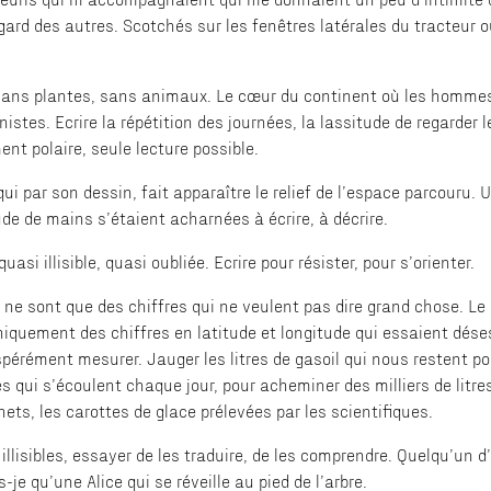
egard des autres. Scotchés sur les fenêtres latérales du tracteur 
s sans plantes, sans animaux. Le cœur du continent où les hommes
tes. Ecrire la répétition des journées, la lassitude de regarder l
ent polaire, seule lecture possible.
ui par son dessin, fait apparaître le relief de l’espace parcouru. 
de de mains s’étaient acharnées à écrire, à décrire.
uasi illisible, quasi oubliée. Ecrire pour résister, pour s’orienter.
 ne sont que des chiffres qui ne veulent pas dire grand chose. Le 
iquement des chiffres en latitude et longitude qui essaient dés
pérément mesurer. Jauger les litres de gasoil qui nous restent po
res qui s’écoulent chaque jour, pour acheminer des milliers de litre
ets, les carottes de glace prélevées par les scientifiques.
 illisibles, essayer de les traduire, de les comprendre. Quelqu’un d
s-je qu’une Alice qui se réveille au pied de l’arbre.