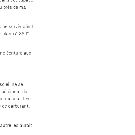
ou près de ma
 ne survivraient
e blanc à 360°.
Une écriture aux
soleil ne se
espérément de
ur mesurer les
s de carburant,
’autre les aurait