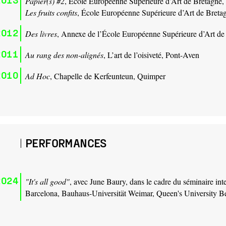
Papier(s) #2
, École Européenne Supérieure d’Art de Bretagne
Les fruits confits
, École Européenne Supérieure d’Art de Bret
2012
Des livres
, Annexe de l’École Européenne Supérieure d’Art d
2011
Au rang des non-alignés
, L’art de l’oisiveté, Pont-Aven
2010
Ad Hoc
, Chapelle de Kerfeunteun, Quimper
PERFORMANCES
2024
"It's all good"
, avec June Baury, dans le cadre du séminaire int
Barcelona, Bauhaus-Universität Weimar, Queen's University Be