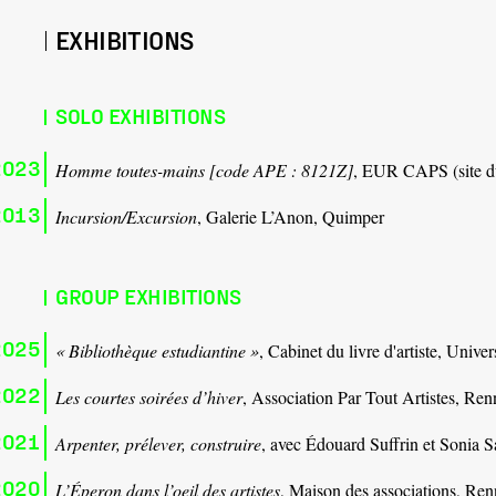
EXHIBITIONS
SOLO EXHIBITIONS
2023
Homme toutes-mains [code APE : 8121Z]
, EUR CAPS (site du
2013
Incursion/Excursion
, Galerie L’Anon, Quimper
GROUP EXHIBITIONS
2025
« Bibliothèque estudiantine »
, Cabinet du livre d'artiste, Univer
2022
Les courtes soirées d’hiver
, Association Par Tout Artistes, Ren
2021
Arpenter, prélever, construire
, avec Édouard Suffrin et Sonia Sa
2020
L’Éperon dans l’oeil des artistes
, Maison des associations, Ren