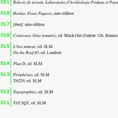
2021
Relevés de terrain, Laboratoire d’Archéologie Profane et Popu
2018
Bestiae, Ferae Fugaces
, auto-édition
2017
ʃibʁɛʃ
,
auto-édition
2016
Courrouze 3ème tentative
, ed. Black-Out (Galerie 126, Rennes
2015
L’Axe mineur
, ed. SLM
On the Roof #3
, ed. Lendroit
2014
Plan D
, ed. SLM
2013
Périphéries,
ed. SLM
TAZ29
, ed. SLM
2012
Topographies
, ed. SLM
2011
TAZ SQY
, ed. SLM