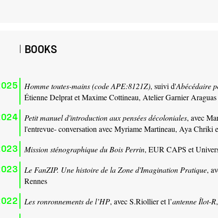
BOOKS
2025
Homme toutes-mains (code APE:8121Z)
, suivi d'
Abécédaire p
Étienne Delprat et Maxime Cottineau, Atelier Garnier Araguas
2024
Petit manuel d'introduction aux pensées décoloniales
, avec Mar
l'entrevue- conversation avec Myriame Martineau, Aya Chriki
2023
Mission sténographique du Bois Perrin
, EUR CAPS et Univers
2023
Le FanZIP. Une histoire de la Zone d'Imagination Pratique
, a
Rennes
2022
Les ronronnements de l’HP
, avec S.Riollier et l’
antenne Îlot-R