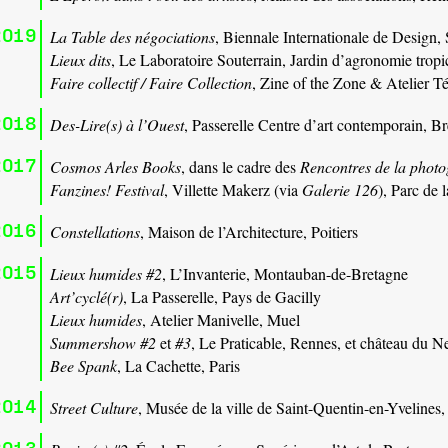
2019
La Table des négociations
, Biennale Internationale de Design,
Lieux dits
, Le Laboratoire Souterrain, Jardin d’agronomie trop
Faire collectif / Faire Collection
, Zine of the Zone & Atelier Té
2018
Des-Lire(s) à l’Ouest
, Passerelle Centre d’art contemporain, Br
2017
Cosmos Arles Books
, dans le cadre des
Rencontres de la photo
Fanzines! Festival
, Villette Makerz (via
Galerie 126
), Parc de l
2016
Constellations
, Maison de l’Architecture, Poitiers
2015
Lieux humides #2
, L’Invanterie, Montauban-de-Bretagne
Art’cyclé(r)
, La Passerelle, Pays de Gacilly
Lieux humides
, Atelier Manivelle, Muel
Summershow #2
et
#3
, Le Praticable, Rennes, et château du N
Bee Spank
, La Cachette, Paris
2014
Street Culture
, Musée de la ville de Saint-Quentin-en-Yvelines
2013