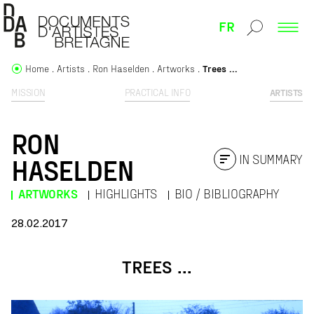
FR
Home
Artists
Ron Haselden
Artworks
Trees ...
MISSION
PRACTICAL INFO
ARTISTS
RON
IN SUMMARY
HASELDEN
ARTWORKS
HIGHLIGHTS
BIO / BIBLIOGRAPHY
28.02.2017
TREES ...