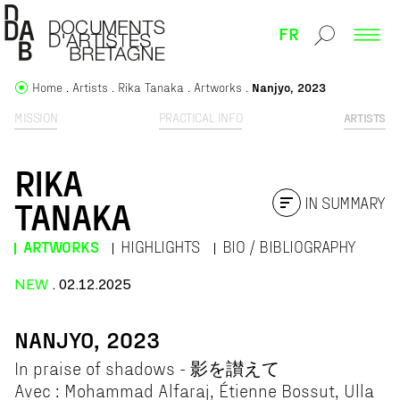
FR
Home
Artists
Rika Tanaka
Artworks
Nanjyo, 2023
MISSION
PRACTICAL INFO
ARTISTS
RIKA
IN SUMMARY
TANAKA
ARTWORKS
HIGHLIGHTS
BIO / BIBLIOGRAPHY
NEW
. 02.12.2025
NANJYO, 2023
In praise of shadows - 影を讃えて
Avec : Mohammad Alfaraj, Étienne Bossut, Ulla