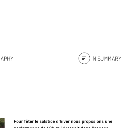
GRAPHY
IN SUMMARY
Pour fêter le solstice d’hiver nous proposions une
performance de 12h qui dressait dans l’espace