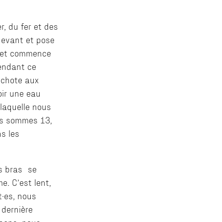
, du fer et des
devant et pose
ve et commence
Pendant ce
uchote aux
oir une eau
 laquelle nous
ous sommes 13,
s les
es bras se
. C’est lent,
t·es, nous
 dernière