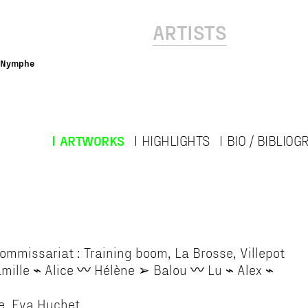
ARTISTS
 Nymphe
ARTWORKS
HIGHLIGHTS
BIO / BIBLIO
ommissariat : Training boom, La Brosse, Villepot
amille ⌁ Alice 〰️ Hélène ➢ Balou 〰️ Lu ⌁ Alex ⌁
te, Eva Huchet