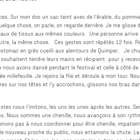
es. Sur mon dos un sac teint avec de l’érable, du pommier
elque chose, on parle, on regarde derrière. Je me glisse 
ouleaux de tissus aux mêmes couleurs. Une personne arri
autre, la même chose. Ces gestes sont répétés 12 fois. 
 estomac en grès cueilli aux alentours de Quimper. Je ch
 souhaitent tendre leurs mains en récipient pour y recev
e nous avons dansé pendant le festival et celle à côté de
e millefeuille. Je rejoins la file et déroule à mon tour. N
es sur nos têtes et l’y accrochons, glissons nos bras dan
tes nous l’imitons, les uns les unes après les autres. S
ns. Nous sommes une chenille, nous avançons à son rythme
enons pas à nous coordonner pour être chenille, impatien
de nouveau proche du public, nous entamons la chute. La