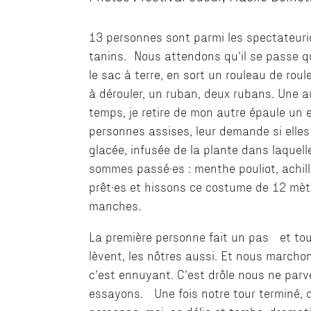
13 personnes sont parmi les spectateuric
tanins. Nous attendons qu’il se passe qu
le sac à terre, en sort un rouleau de r
à dérouler, un ruban, deux rubans. Une 
temps, je retire de mon autre épaule un
personnes assises, leur demande si elles
glacée, infusée de la plante dans laquell
sommes passé·es : menthe pouliot, achillé
prêt·es et hissons ce costume de 12 mètr
manches.
La première personne fait un pas et tous
lèvent, les nôtres aussi. Et nous marcho
c’est ennuyant. C’est drôle nous ne parv
essayons. Une fois notre tour terminé, 