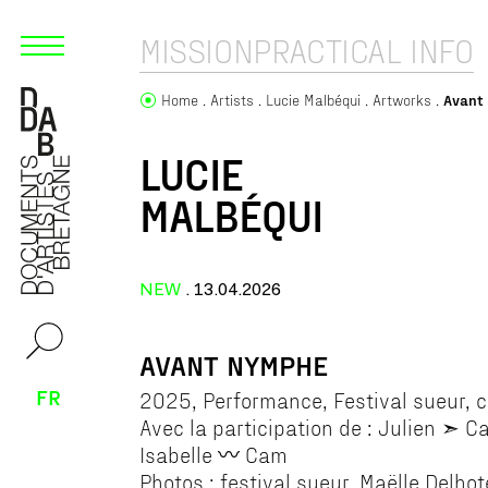
MISSION
PRACTICAL INFO
Home
Artists
Lucie Malbéqui
Artworks
Avant
LUCIE
MALBÉQUI
NEW
. 13.04.2026
AVANT NYMPHE
FR
2025, Performance, Festival sueur, c
Avec la participation de : Julien ➣ C
Isabelle 〰️ Cam
Photos : festival sueur, Maëlle Delho