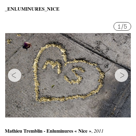
_ENLUMINURES_NICE
1
/
5
Mathieu Tremblin - Enluminures « Nice »
,
2011