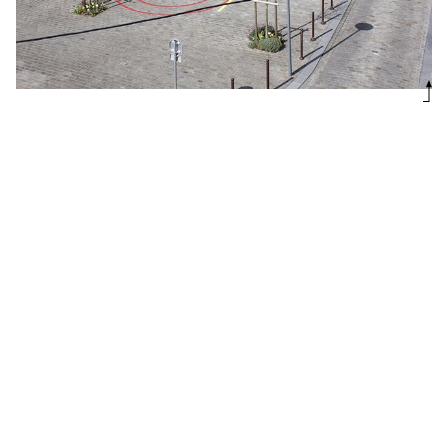
**
-
David Renault, Mathieu Tremblin
Sport Circle**
, 2014
Aérosol de marquage temporaire, pochoirs
Rue du Quai, La Madeleine
1860 cm x 600 cm
Commissariat : Vincent Herlemont, Hélène Marcoz
Production : Berkem Label, La Madeleine
Remerciements : M et Mme Briée-weinstein
Sport Circle est une peinture au sol reprenant les marquages
signalétiques multicolores de terrain de sport et les poussant vers
l’abstraction géométrique de sorte à évoquer les cercles de culture
(Crop Circles) et les déplacer sur un champ urbain.
Le schéma à échelle un du Sport Circle est préparé de jour tandis
que le marquage est réalisé de nuit de manière à conférer une