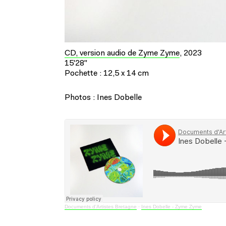
CD, version audio de Zyme Zyme
, 2023
15'28''
Pochette : 12,5 x 14 cm
Photos : Ines Dobelle
Documents d'Artistes Bretagne
·
Ines Dobelle - Zyme Zyme