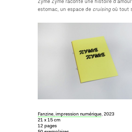
Zyme Zyme raconte une histoire d’amour 
estomac, un espace de
cruising
où tout s
Fanzine, impression numérique
, 2023
21 x 15 cm
12 pages
50 exemplaires