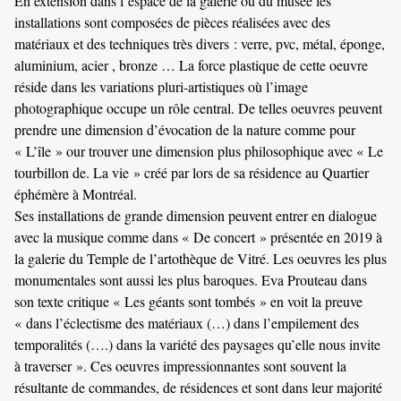
En extension dans l’espace de la galerie ou du musée les
installations sont composées de pièces réalisées avec des
matériaux et des techniques très divers : verre, pvc, métal, éponge,
aluminium, acier , bronze … La force plastique de cette oeuvre
réside dans les variations pluri-artistiques où l’image
photographique occupe un rôle central. De telles oeuvres peuvent
prendre une dimension d’évocation de la nature comme pour
« L’île » our trouver une dimension plus philosophique avec « Le
tourbillon de. La vie » créé par lors de sa résidence au Quartier
éphémère à Montréal.
Ses installations de grande dimension peuvent entrer en dialogue
avec la musique comme dans « De concert » présentée en 2019 à
la galerie du Temple de l’artothèque de Vitré. Les oeuvres les plus
monumentales sont aussi les plus baroques. Eva Prouteau dans
son texte critique « Les géants sont tombés » en voit la preuve
« dans l’éclectisme des matériaux (…) dans l’empilement des
temporalités (….) dans la variété des paysages qu’elle nous invite
à traverser ». Ces oeuvres impressionnantes sont souvent la
résultante de commandes, de résidences et sont dans leur majorité