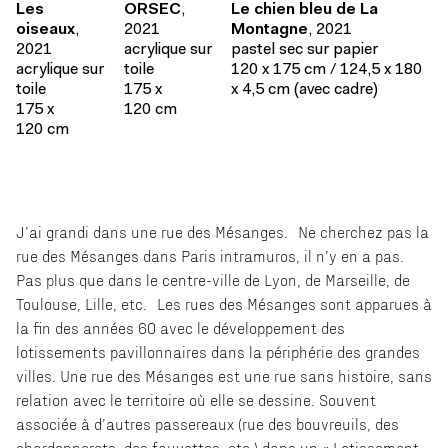
Les
ORSEC
,
Le chien bleu de La
oiseaux
,
2021
Montagne
, 2021
2021
acrylique sur
pastel sec sur papier
acrylique sur
toile
120 x 175 cm / 124,5 x 180
toile
175 x
x 4,5 cm (avec cadre)
175 x
120 cm
120 cm
J’ai grandi dans une rue des Mésanges. Ne cherchez pas la
rue des Mésanges dans Paris intramuros, il n’y en a pas.
Pas plus que dans le centre-ville de Lyon, de Marseille, de
Toulouse, Lille, etc. Les rues des Mésanges sont apparues à
la fin des années 60 avec le développement des
lotissements pavillonnaires dans la périphérie des grandes
villes. Une rue des Mésanges est une rue sans histoire, sans
relation avec le territoire où elle se dessine. Souvent
associée à d’autres passereaux (rue des bouvreuils, des
chardonnerets, des fauvettes, etc.) dans un « Lotissement