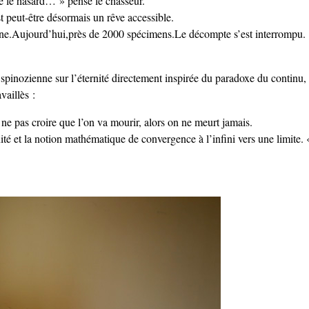
ue le hasard… » pense le chasseur.
t peut-être désormais un rêve accessible.
s fine.Aujourd’hui,près de 2000 spécimens.Le décompte s’est interrompu.
e spinozienne sur l’éternité directement inspirée du paradoxe du continu,
vaillès :
e ne pas croire que l’on va mourir, alors on ne meurt jamais.
nité et la notion mathématique de convergence à l’infini vers une limite.