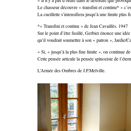
« Il n’y a pas d’ordre dans le désordre que provoq
Le chasseur découvre « transfini et continu* » c’es
La cueillette s’intensifiera jusqu’à une limite plu
*« Transfini et continu » de Jean Cavaillès. 1947
Sur le point d’être fusillé, Gerbier énonce une idé
qu’il voudrait soumettre à son « patron », Jardie/Ca
« Si, « jusqu’à la plus fine limite », on continue d
Cette pensée articule la pensée spinoziste de l’éter
L’Armée des Ombres de J.P.Melville.