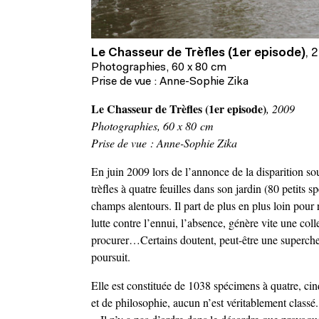
Le Chasseur de Trèfles (1er episode)
,
2
Photographies, 60 x 80 cm
Prise de vue : Anne-Sophie Zika
Le Chasseur de Trèfles (1er episode)
, 2009
Photographies, 60 x 80 cm
Prise de vue : Anne-Sophie Zika
En juin 2009 lors de l’annonce de la disparition 
trèfles à quatre feuilles dans son jardin (80 petits 
champs alentours. Il part de plus en plus loin pour 
lutte contre l’ennui, l’absence, génère vite une co
procurer…Certains doutent, peut-être une superche
poursuit.
Elle est constituée de 1038 spécimens à quatre, cinq,
et de philosophie, aucun n’est véritablement classé.