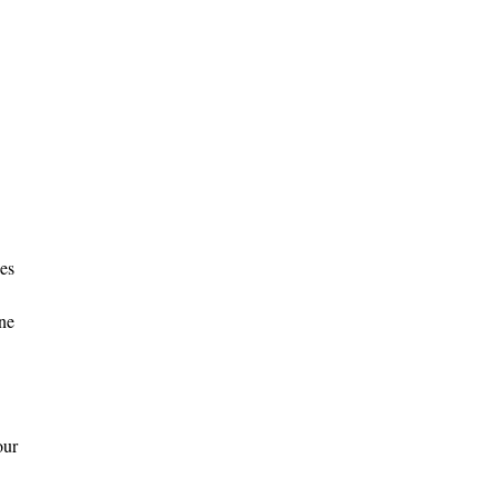
es
une
our