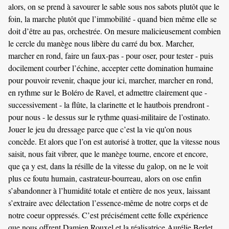
alors, on se prend à savourer le sable sous nos sabots plutôt que le
foin, la marche plutôt que l’immobilité - quand bien même elle se
doit d’être au pas, orchestrée. On mesure malicieusement combien
le cercle du manège nous libère du carré du box. Marcher,
marcher en rond, faire un faux-pas - pour oser, pour tester - puis
docilement courber l’échine, accepter cette domination humaine
pour pouvoir revenir, chaque jour ici, marcher, marcher en rond,
en rythme sur le Boléro de Ravel, et admettre clairement que -
successivement - la flûte, la clarinette et le hautbois prendront -
pour nous - le dessus sur le rythme quasi-militaire de l’ostinato.
Jouer le jeu du dressage parce que c’est la vie qu’on nous
concède. Et alors que l’on est autorisé à trotter, que la vitesse nous
saisit, nous fait vibrer, que le manège tourne, encore et encore,
que ça y est, dans la résille de la vitesse du galop, on ne le voit
plus ce foutu humain, castrateur-bourreau, alors on ose enfin
s’abandonner à l’humidité totale et entière de nos yeux, laissant
s’extraire avec délectation l’essence-même de notre corps et de
notre coeur oppressés. C’est précisément cette folle expérience
que nous offrent Damien Rouxel et la réalisatrice Aurélie Berlet