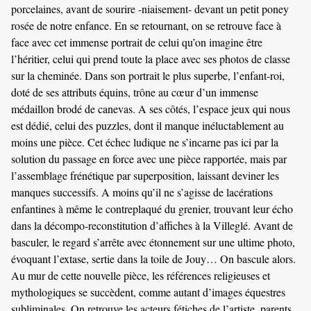
porcelaines, avant de sourire -niaisement- devant un petit poney
rosée de notre enfance. En se retournant, on se retrouve face à
face avec cet immense portrait de celui qu’on imagine être
l’héritier, celui qui prend toute la place avec ses photos de classe
sur la cheminée. Dans son portrait le plus superbe, l’enfant-roi,
doté de ses attributs équins, trône au cœur d’un immense
médaillon brodé de canevas. A ses côtés, l’espace jeux qui nous
est dédié, celui des puzzles, dont il manque inéluctablement au
moins une pièce. Cet échec ludique ne s’incarne pas ici par la
solution du passage en force avec une pièce rapportée, mais par
l’assemblage frénétique par superposition, laissant deviner les
manques successifs. A moins qu’il ne s’agisse de lacérations
enfantines à même le contreplaqué du grenier, trouvant leur écho
dans la décompo-reconstitution d’affiches à la Villeglé. Avant de
basculer, le regard s’arrête avec étonnement sur une ultime photo,
évoquant l’extase, sertie dans la toile de Jouy… On bascule alors.
Au mur de cette nouvelle pièce, les références religieuses et
mythologiques se succèdent, comme autant d’images équestres
subliminales. On retrouve les acteurs fétiches de l’artiste, parents,