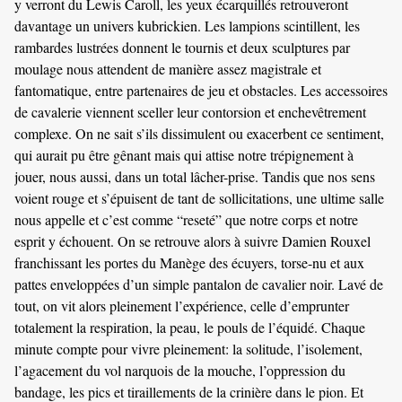
y verront du Lewis Caroll, les yeux écarquillés retrouveront
davantage un univers kubrickien. Les lampions scintillent, les
rambardes lustrées donnent le tournis et deux sculptures par
moulage nous attendent de manière assez magistrale et
fantomatique, entre partenaires de jeu et obstacles. Les accessoires
de cavalerie viennent sceller leur contorsion et enchevêtrement
complexe. On ne sait s’ils dissimulent ou exacerbent ce sentiment,
qui aurait pu être gênant mais qui attise notre trépignement à
jouer, nous aussi, dans un total lâcher-prise. Tandis que nos sens
voient rouge et s’épuisent de tant de sollicitations, une ultime salle
nous appelle et c’est comme “reseté” que notre corps et notre
esprit y échouent. On se retrouve alors à suivre Damien Rouxel
franchissant les portes du Manège des écuyers, torse-nu et aux
pattes enveloppées d’un simple pantalon de cavalier noir. Lavé de
tout, on vit alors pleinement l’expérience, celle d’emprunter
totalement la respiration, la peau, le pouls de l’équidé. Chaque
minute compte pour vivre pleinement: la solitude, l’isolement,
l’agacement du vol narquois de la mouche, l’oppression du
bandage, les pics et tiraillements de la crinière dans le pion. Et