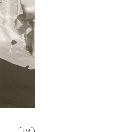
1
/
4