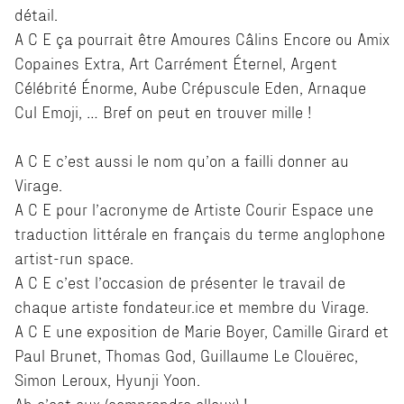
détail.
A C E ça pourrait être Amoures Câlins Encore ou Amix
Copaines Extra, Art Carrément Éternel, Argent
Célébrité Énorme, Aube Crépuscule Eden, Arnaque
Cul Emoji, … Bref on peut en trouver mille !
A C E c’est aussi le nom qu’on a failli donner au
Virage.
A C E pour l’acronyme de Artiste Courir Espace une
traduction littérale en français du terme anglophone
artist-run space.
A C E c’est l’occasion de présenter le travail de
chaque artiste fondateur.ice et membre du Virage.
A C E une exposition de Marie Boyer, Camille Girard et
Paul Brunet, Thomas God, Guillaume Le Clouërec,
Simon Leroux, Hyunji Yoon.
Ah c’est eux (comprendre elleux) !