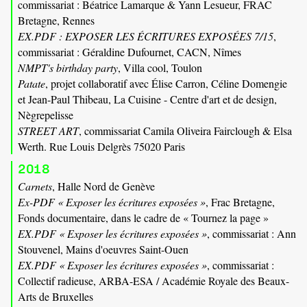
commissariat : Béatrice Lamarque & Yann Lesueur, FRAC
Bretagne, Rennes
EX.PDF : EXPOSER LES ÉCRITURES EXPOSÉES 7/15
,
commissariat : Géraldine Dufournet, CACN, Nîmes
NMPT's birthday party
, Villa cool, Toulon
Patate
, projet collaboratif avec Élise Carron, Céline Domengie
et Jean-Paul Thibeau, La Cuisine - Centre d'art et de design,
Nègrepelisse
STREET ART
, commissariat Camila Oliveira Fairclough & Elsa
Werth. Rue Louis Delgrès 75020 Paris
2018
Carnets
, Halle Nord de Genève
Ex-PDF « Exposer les écritures exposées »
, Frac Bretagne,
Fonds documentaire, dans le cadre de « Tournez la page »
EX.PDF « Exposer les écritures exposées »
, commissariat : Ann
Stouvenel, Mains d'oeuvres Saint-Ouen
EX.PDF « Exposer les écritures exposées »
, commissariat :
Collectif radieuse, ARBA-ESA / Académie Royale des Beaux-
Arts de Bruxelles