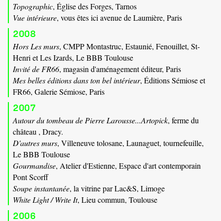
Topographic
, Église des Forges, Tarnos
Vue intérieure
, vous êtes ici avenue de Laumière, Paris
2008
Hors Les murs
, CMPP Montastruc, Estaunié, Fenouillet, St-
Henri et Les Izards, Le BBB Toulouse
Invité de FR66
, magasin d'aménagement éditeur, Paris
Mes belles éditions dans ton bel intérieur
, Éditions Sémiose et
FR66, Galerie Sémiose, Paris
2007
Autour du tombeau de Pierre Larousse...Artopick
, ferme du
château , Dracy.
D'autres murs
, Villeneuve tolosane, Launaguet, tournefeuille,
Le BBB Toulouse
Gourmandise
, Atelier d'Estienne, Espace d'art contemporain
Pont Scorff
Soupe instantanée
, la vitrine par Lac&S, Limoge
White Light / Write It
, Lieu commun, Toulouse
2006