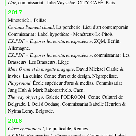
L'or
, commissariat : Julie Vayssière, CITY CAFÉ, Paris
2017
Minoterie21, Peillac.
Certains l'aiment chaud
, La porcherie, Lieu d'art contemporain,
Commissariat : Label hypothèse - Ménétreux-Le-Pitois
EX.PDF « Exposer les écritures exposées »
, ZQM, Berlin,
Allemagne.
EX.PDF « Exposer les écritures exposées »
, commissariat : Les
Brasseurs, Les Brasseurs, Liège
Mme Orain et la mogette magique
, David Mickael Clarke &
invités, La cuisine Centre d'art et de design, Nègrepelisse.
Playground
, École supérieur d'arts & médias, Commissariat
Jung Huh & Mark Rakotoarivelo, Caen.
The way object go
, Galerie PODROOM, Centre Culturel de
Belgrade, L'Oeil d'Oodaaq. Commissariat Isabelle Henrion &
Nyima Leray, Belgrade.
2016
Close encounters !
, Le praticable, Rennes
EX.PDF, Exposer les écritures exposées
, Commissariat Label