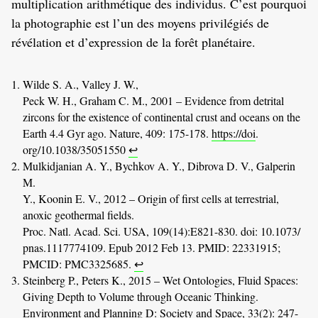
multiplication arithmétique des individus. C’est pourquoi
la photographie est l’un des moyens privilégiés de
révélation et d’expression de la forêt planétaire.
Wilde S. A., Valley J. W.,
Peck W. H., Graham C. M., 2001 – Evidence from detrital
zircons for the existence of continental crust and oceans on the
Earth 4.4 Gyr ago. Nature, 409: 175-178.
https://doi
.
org/10.1038/35051550
↩
Mulkidjanian A. Y., Bychkov A. Y., Dibrova D. V., Galperin
M.
Y., Koonin E. V., 2012 – Origin of first cells at terrestrial,
anoxic geothermal fields.
Proc. Natl. Acad. Sci. USA, 109(14):E821-830. doi: 10.1073/
pnas.1117774109. Epub 2012 Feb 13. PMID: 22331915;
PMCID: PMC3325685.
↩
Steinberg P., Peters K., 2015 – Wet Ontologies, Fluid Spaces:
Giving Depth to Volume through Oceanic Thinking.
Environment and Planning D: Society and Space, 33(2): 247-