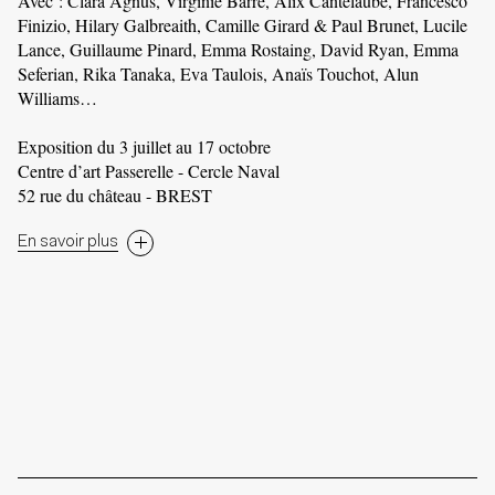
Avec : Clara Agnus, Virginie Barré, Alix Cantelaube, Francesco
Finizio, Hilary Galbreaith, Camille Girard & Paul Brunet, Lucile
Lance, Guillaume Pinard, Emma Rostaing, David Ryan, Emma
Seferian, Rika Tanaka, Eva Taulois, Anaïs Touchot, Alun
e
Williams…
,
Exposition du 3 juillet au 17 octobre
Centre d’art Passerelle - Cercle Naval
52 rue du château - BREST
En savoir plus
e