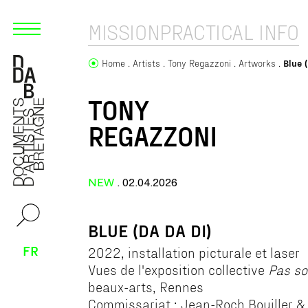
MISSION
PRACTICAL INFO
Home
Artists
Tony Regazzoni
Artworks
Blue 
TONY
REGAZZONI
NEW
. 02.04.2026
BLUE (DA DA DI)
FR
2022, installation picturale et laser
Vues de l'exposition collective
Pas s
beaux-arts, Rennes
Commissariat : Jean-Roch Bouiller & 