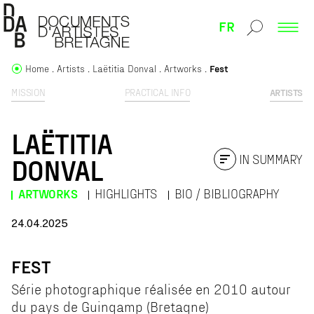
FR
Home
Artists
Laëtitia Donval
Artworks
Fest
MISSION
PRACTICAL INFO
ARTISTS
LAËTITIA
IN SUMMARY
DONVAL
ARTWORKS
HIGHLIGHTS
BIO / BIBLIOGRAPHY
24.04.2025
FEST
Série photographique réalisée en 2010 autour
du pays de Guingamp (Bretagne)