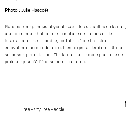
Photo : Julie Hascoët
Murs est une plongée abyssale dans les entrailles de la nuit,
une promenade hallucinée, ponctuée de flashes et de
lasers. La fête est sombre, brutale - d’une brutalité
équivalente au monde auquel les corps se dérobent. Ultime
secousse, perte de contrôle: la nuit ne termine plus, elle se
prolonge jusqu’à l’épuisement, ou la folie.
Free Party Free People
0892563672 code210516 calaoparty