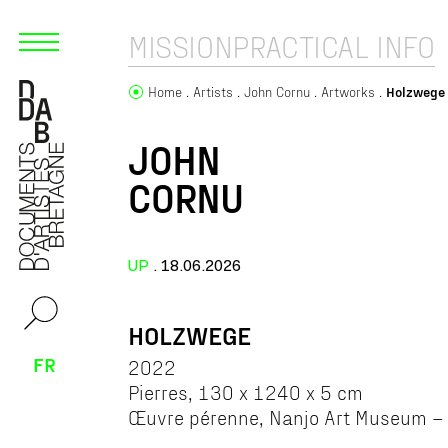
MISSION
PRACTICAL INFO
Home
Artists
John Cornu
Artworks
Holzwege
JOHN
CORNU
UP
. 18.06.2026
HOLZWEGE
FR
2022
Pierres, 130 x 1240 x 5 cm
Œuvre pérenne, Nanjo Art Museum – 