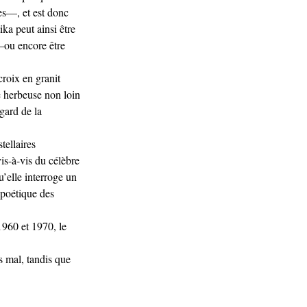
les—, et est donc
ka peut ainsi être
—ou encore être
roix en granit
e herbeuse non loin
egard de la
tellaires
-à-vis du célèbre
’elle interroge un
poétique des
1960 et 1970, le
s mal, tandis que