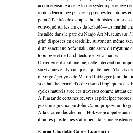
accorde ensuite à cette forme systémique relève d
moins déterminée par des approches techniques et gr
peint à l’entrée des temples bouddhistes, orner d
convoqué sur les armes du kobudō—art martial anci
Installée dans le parc du Nanjo Art Museum sur l
1
gris
disposées en escadrille, suivant un même axe.
d’un sanctuaire Sēfa-utaki, site sacré du royaume 
topologie et de l’architecture environnante.
Ouvertement apollinienne, cette intervention propos
survivantes et dynamiques, qui tiennent à la fois de
ouvrage éponyme de Martin Heidegger [dont la trad
vocabulaire formel d’ordre martial impliquant des id
cycles naturels avec ces traverses comme autant de 
À l’instar de certaines œuvres et principes propr
geste imaginé ici par John Cornu propose un fragm
À la croisée des chemins, Holzwege appelle ainsi u
d’autres plus ténues s’affirment dans une existence sec
Emma-Charlotte Gobry-Laurencin