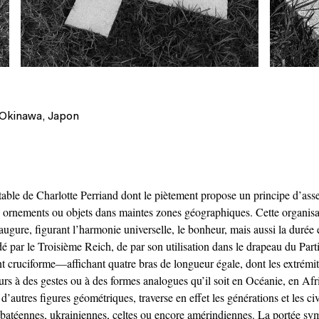
 Okinawa, Japon
e table de Charlotte Perriand dont le piètement propose un principe d’as
, ornements ou objets dans maintes zones géographiques. Cette organisa
augure, figurant l’harmonie universelle, le bonheur, mais aussi la durée
́ par le Troisième Reich, de par son utilisation dans le drapeau du Parti
ruciforme—affichant quatre bras de longueur égale, dont les extrémités
 à des gestes ou à des formes analogues qu’il soit en Océanie, en Af
tres figures géométriques, traverse en effet les générations et les civ
nabatéennes, ukrainiennes, celtes ou encore amérindiennes. La portée s