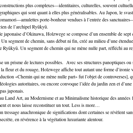
e constructions plus complexes—identitaires, culturelles, souvent cultuel
aphiques qui sont quant à elles plus généralisables. Au Japon, le svasti
es omamori—amulettes porte-bonheur vendues à l’entrée des sanctuaires
en de l’archipel Ryūkyū.
’île japonaise d’Okinawa, Holzwege se compose d’un ensemble de sept c
 Un segment de chemin, sans début ni fin, créé au milieu d’une étendu
de Ryūkyū. Un segment de chemin qui ne mène nulle part, réfléchi au r
e un prisme de lectures possibles. Avec ses structures panoptiques ou s
 la fleur et du rouage, Holzwege affiche tout autant une forme d’ironie vis
uction «Chemin qui ne mène nulle part» fut l’objet de controverses], qu
éologies autoritaires, ou encore convoque l’idée du jardin zen et d’une 
pas japonais.
es au Land Art, au Modernisme et au Minimalisme historique des années 
ent et nous laisse reconstituer un tout. Less is more…
n tressage anachronique de significations dont certaines se révèlent san
rète, en révérence à la végétation luxuriante alentour.