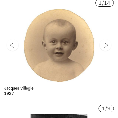
1
/
14
Jacques Villeglé
1927
1
/
9