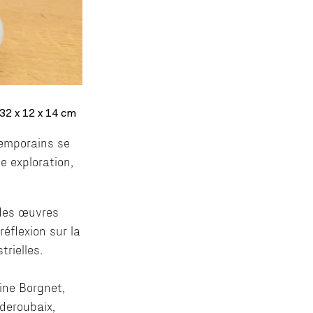
, 32 x 12 x 14 cm
temporains se
e exploration,
 des œuvres
réflexion sur la
trielles.
rine Borgnet,
 deroubaix,