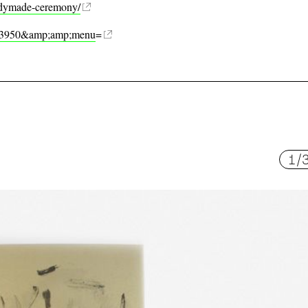
readymade-ceremony/
id=3950&amp;amp;menu
=
1
/