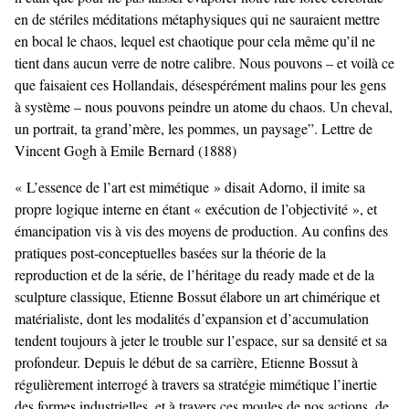
en de stériles méditations métaphysiques qui ne sauraient mettre
en bocal le chaos, lequel est chaotique pour cela même qu’il ne
tient dans aucun verre de notre calibre. Nous pouvons – et voilà ce
que faisaient ces Hollandais, désespérément malins pour les gens
à système – nous pouvons peindre un atome du chaos. Un cheval,
un portrait, ta grand’mère, les pommes, un paysage”. Lettre de
Vincent Gogh à Emile Bernard (1888)
« L’essence de l’art est mimétique » disait Adorno, il imite sa
propre logique interne en étant « exécution de l’objectivité », et
émancipation vis à vis des moyens de production. Au confins des
pratiques post-conceptuelles basées sur la théorie de la
reproduction et de la série, de l’héritage du ready made et de la
sculpture classique, Etienne Bossut élabore un art chimérique et
matérialiste, dont les modalités d’expansion et d’accumulation
tendent toujours à jeter le trouble sur l’espace, sur sa densité et sa
profondeur. Depuis le début de sa carrière, Etienne Bossut à
régulièrement interrogé à travers sa stratégie mimétique l’inertie
des formes industrielles, et à travers ces moules de nos actions, de