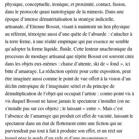
physique, conceptuelle, ironique, et proximité, contact, fusion,
dans le protocole quasi tautologique de la mimesis. Dans une
époque d’intense dématérialisation la stratégie indicielle,
artisanale, d’Etienne Bossut, visant à maintenir un lien physique
au référent, témoigne aussi d’une quête de l’absurde : s’attacher à
la terre ferme, à une réalité empirique qui par essence ne semble
qu’adopter la forme liquide, fluide. Cette lenteur anachronique du
processus de moulage artisanal que répète Bossut est souvent citée
dans les objets eux-mêmes : chaise d’attente, ski de « fond », ici
bitte d’amarrage. La réduction opérée pour cette exposition, peut
être imaginée aussi comme le point de vue offert à la vision d’un
déclin entropique de l’imaginaire sériel et du principe de
démultiplication de l’objet qui occupait l’artiste : contre-point vis à
vis duquel Bossut ne laisse jamais le spectateur s’installer (on ne
s’installe pas sur ces objets) ; le laissant « entre ». Mais c’est
l’absence de l’amarrage qui produit cet effet de vacuité, laissant le
spectateur dans un état de flottement entre une fiction qui ne
parviendrait pas tout à fait à produire son effet, et un réel sur
lequel pèse le poids d’un vide et d’une inconsistance