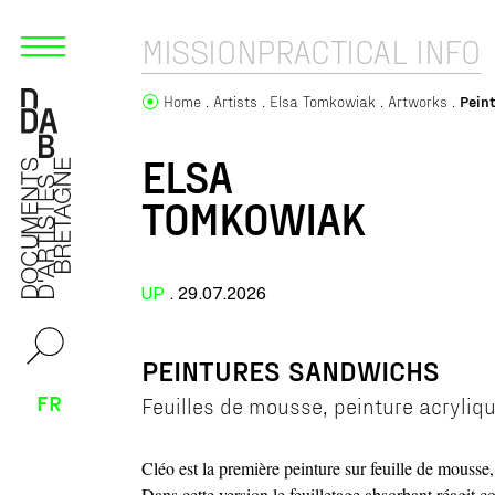
MISSION
PRACTICAL INFO
Home
Artists
Elsa Tomkowiak
Artworks
Pein
ELSA
TOMKOWIAK
UP
. 29.07.2026
PEINTURES SANDWICHS
FR
Feuilles de mousse, peinture acryliq
Cléo est la première peinture sur feuille de mouss
Dans cette version le feuilletage absorbant réagit 