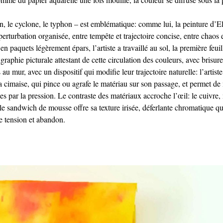
n, le cyclone, le typhon – est emblématique: comme lui, la peinture d
erturbation organisée, entre tempête et trajectoire concise, entre chaos et
 paquets légèrement épars, l’artiste a travaillé au sol, la première feu
igraphie picturale attestant de cette circulation des couleurs, avec brisur
 mur, avec un dispositif qui modifie leur trajectoire naturelle: l’artiste
a cimaise, qui pince ou agrafe le matériau sur son passage, et permet de m
s par la pression. Le contraste des matériaux accroche l’œil: le cuivre,
e sandwich de mousse offre sa texture irisée, déferlante chromatique qui
e tension et abandon.