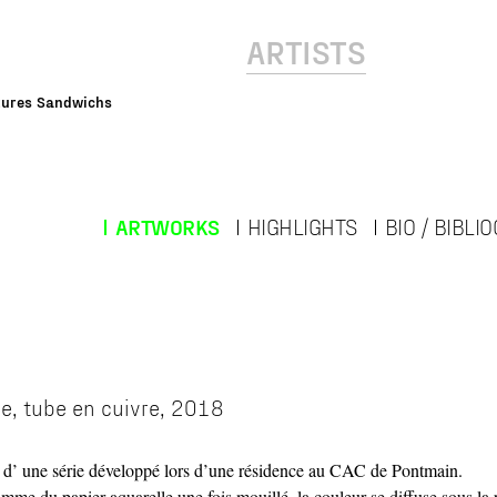
ARTISTS
tures Sandwichs
ARTWORKS
HIGHLIGHTS
BIO / BIBLI
ue, tube en cuivre, 2018
e, d’ une série développé lors d’une résidence au CAC de Pontmain.
comme du papier aquarelle une fois mouillé, la couleur se diffuse sous la