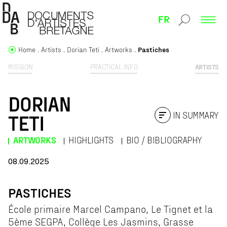
FR
Home
Artists
Dorian Teti
Artworks
Pastiches
MISSION
PRACTICAL INFO
ARTISTS
DORIAN
IN SUMMARY
TETI
ARTWORKS
HIGHLIGHTS
BIO / BIBLIOGRAPHY
08.09.2025
PASTICHES
École primaire Marcel Campano, Le Tignet et la
5ème SEGPA, Collège Les Jasmins, Grasse