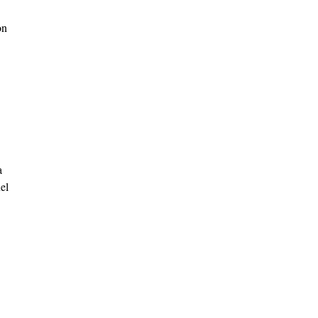
on
a
el