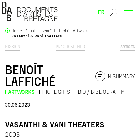
FR
Home
Artists
Benoît Laffiché
Artworks
Vasanthi & Vani Theaters
MISSION
PRACTICAL INFO
ARTISTS
BENOÎT
IN SUMMARY
LAFFICHÉ
ARTWORKS
HIGHLIGHTS
BIO / BIBLIOGRAPHY
30.06.2023
VASANTHI & VANI THEATERS
2008