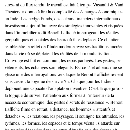
stress ni de flux tendu, le travail est fait à temps. Vasanthi & Vani
Theaters « donne à lire la complexité des échanges économiques
en Inde. Les hedge Funds, des acteurs financiers internationaux,
investissent aujourd’hui avec des stratégies innovantes et risquées
dans l’immobilier » dit Benoît Laffiché interrogeant les réalités
géopolitiques et sociales des lieux où il se déplace. Ce chantier
semble être le reflet de l’Inde moderne avec ses traditions ancrées
dans la vie où se déploient les réalités de la mondialisation.
L’ouvrage est fait en commun, les repas partagés. Les gestes, les
vêtements, les échanges sont élégants. Est-ce là et ailleurs que se
glisse une des interrogations vers laquelle Benoît Laffiché revient
sans cesse : la logique de survie ? « Chaque jour les Indiens
déploient une capacité d’adaptation inventive. C’est là que je vois
la logique de survie, l’attention aux formes à l’intérieur de la
nécessité économique, des gestes discrets de résistance ». Benoît
Laffiché filme en retrait, à distance, les hommes « attentifs et
détachés », les relations, les paysages. II souligne les attitudes, les
rythmes, les formes, les espaces et le temps vécus ; s’attarde sur
les trouées dégagées dans les murs démolis, tels des écrans où