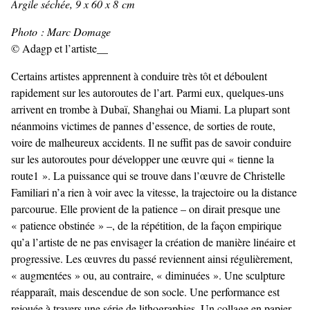
Argile séchée, 9 x 60 x 8 cm
Photo : Marc Domage
© Adagp et l’artiste__
Certains artistes apprennent à conduire très tôt et déboulent
rapidement sur les autoroutes de l’art. Parmi eux, quelques-uns
arrivent en trombe à Dubaï, Shanghai ou Miami. La plupart sont
néanmoins victimes de pannes d’essence, de sorties de route,
voire de malheureux accidents. Il ne suffit pas de savoir conduire
sur les autoroutes pour développer une œuvre qui « tienne la
route1 ». La puissance qui se trouve dans l’œuvre de Christelle
Familiari n’a rien à voir avec la vitesse, la trajectoire ou la distance
parcourue. Elle provient de la patience – on dirait presque une
« patience obstinée » –, de la répétition, de la façon empirique
qu’a l’artiste de ne pas envisager la création de manière linéaire et
progressive. Les œuvres du passé reviennent ainsi régulièrement,
« augmentées » ou, au contraire, « diminuées ». Une sculpture
réapparaît, mais descendue de son socle. Une performance est
rejouée à travers une série de lithographies. Un collage en papier