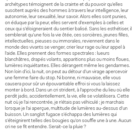
archétypes témoignent de la crainte et du pouvoir qu’elles
suscitent auprès des hommes à travers leur intelligence, leur
autonomie, leur sexualité, leur savoir. Alors elles sont punies,
on éduque par la peur, elles servent d’exemples à celles et
ceux qui s’éloigneraient du sentier balisé. Sans les esthétiser, il
semblerait qu’une fois la vie ôtée, ces sorcières, jeunes filles,
intellectuelles, pieuses ou immorales, reviennent dans le
monde des vivants se venger, crier leur rage ou leur appel à
l’aide. Elles prennent des formes spectrales : lueurs
blanchâtres, drapés volants, apparitions plus ou moins floues,
lumières inquiétantes. Elles dérangent même les gendarmes.
Non loin d’ici, la nuit, on peut au détour d’un virage apercevoir
une femme faire du stop. Ni bonne, ni mauvaise, elle vous
causera pour sûr un épouvantable effroi si vous la laissez
monter à bord. Dans un cri strident, à l’approche du lieu où elle
perdit jadis, accidentellement, la vie, elle se volatilisera. Cette
nuit où je l’ai rencontrée, je n’étais pas véhiculé ; je marchais
lorsque je l’ai aperçue, multitude de lumières au-dessus d’un
buisson. Un sanglot fugace s’échappa des lumières qui
s’éteignirent telles des bougies qu’on souffle une à une. Aucun
cri ne se fit entendre. Serait-ce la pluie ?