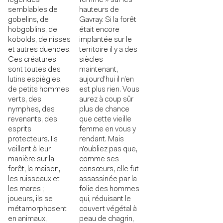
hauteurs de
semblables de
Gavray. Si la forêt
gobelins, de
était encore
hobgoblins, de
implantée sur le
kobolds, de nisses
territoire il y a des
et autres duendes.
siècles
Ces créatures
maintenant,
sont toutes des
aujourd’hui il n’en
lutins espiègles,
est plus rien. Vous
de petits hommes
aurez à coup sûr
verts, des
plus de chance
nymphes, des
que cette vieille
revenants, des
femme en vous y
esprits
rendant. Mais
protecteurs. Ils
n’oubliez pas que,
veillent à leur
comme ses
manière sur la
consœurs, elle fut
forêt, la maison,
assassinée par la
les ruisseaux et
folie des hommes
les mares ;
qui, réduisant le
joueurs, ils se
couvert végétal à
métamorphosent
peau de chagrin,
en animaux,