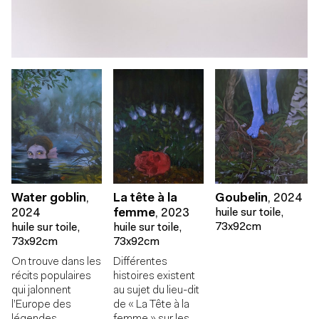
Goubelin
,
2024
La tête à la
Water goblin
,
huile sur toile,
femme
,
2023
2024
73x92cm
huile sur toile,
huile sur toile,
73x92cm
73x92cm
Différentes
On trouve dans les
histoires existent
récits populaires
au sujet du lieu-dit
qui jalonnent
de « La Tête à la
l’Europe des
femme » sur les
légendes