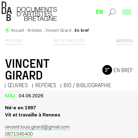
EN
Accueil
Artistes
Vincent Girard
En bref
MISSIONS
INFOS PRATIQUES
ARTISTES
VINCENT
EN BREF
GIRARD
ŒUVRES
REPÈRES
BIO / BIBLIOGRAPHIE
MÀJ
. 04.06.2026
Né⋅e en 1997
Vit et travaille à Rennes
vincent.louis.girard@gmail.com
0671345400