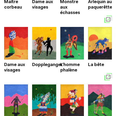
Maître
Dame aux
Monstre
Arlequin aux
corbeau
visages
aux
paquerêttes
échasses
Dame aux
Doppleganger
L’homme
La bête
visages
phalène