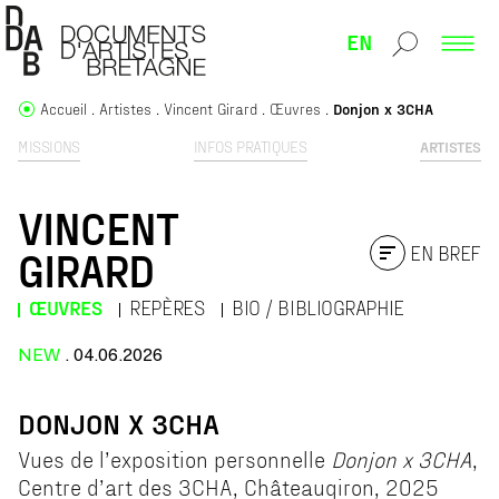
EN
Accueil
Artistes
Vincent Girard
Œuvres
Donjon x 3CHA
MISSIONS
INFOS PRATIQUES
ARTISTES
VINCENT
EN BREF
GIRARD
ŒUVRES
REPÈRES
BIO / BIBLIOGRAPHIE
NEW
. 04.06.2026
DONJON X 3CHA
Vues de l’exposition personnelle
Donjon x 3CHA
,
Centre d’art des 3CHA, Châteaugiron, 2025