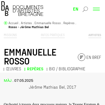
EN
Accueil
Artistes
Emmanuelle Rosso
Repères
Rosso - Jérôme Mathias Bel
MISSIONS
INFOS PRATIQUES
ARTISTES
EMMANUELLE
EN BREF
ROSSO
ŒUVRES
REPÈRES
BIO / BIBLIOGRAPHIE
MÀJ
. 07.05.2025
Jérôme Mathias Bel, 2017
Orchestré à travers deux processus majeurs, la Troupe Erratum &