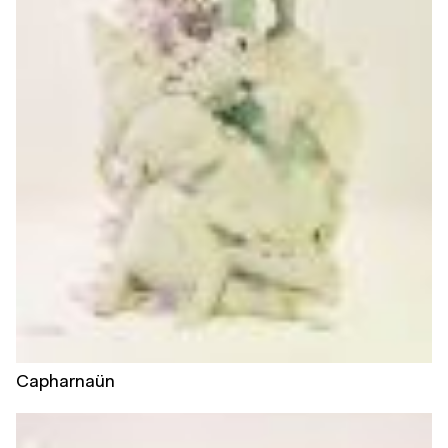
Capharnaün