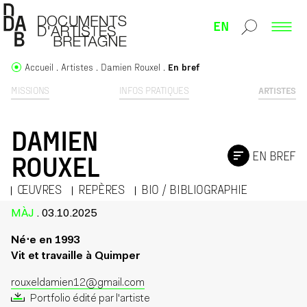
EN
Accueil
Artistes
Damien Rouxel
En bref
MISSIONS
INFOS PRATIQUES
ARTISTES
DAMIEN
EN BREF
ROUXEL
ŒUVRES
REPÈRES
BIO / BIBLIOGRAPHIE
MÀJ
. 03.10.2025
Né⋅e en 1993
Vit et travaille à Quimper
rouxeldamien12@gmail.com
Portfolio édité par l'artiste