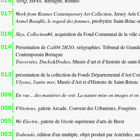
5INQ
, ISFEC Bretagne, Rennes
2017
Work from Rennes Contemporary Art Collection
, Jersey Arts 
Armel Beaufils, le regard des femmes
, presbytère Saint-Briac-
2016
Skys, Collection#4
, acquisition du Fond Communal de la ville
2014
Présentation de
CaS04 2H2O
, sérigraphies. Tribunal de Gran
Contemporain Bretagne
Traversées,
Ducks&Drakes
, Musée d’art et d’histoire de sai
2013
présentation de la collection du Fonds Départemental d'Art Co
Ulysses, l'autre mer
, Musée d'Art et d'Histoire de Saint-Brieuc
2009
En vue... des manières de voir. La nature mise en images et en 
2008
F®ictions
, galerie Arcade, Couvent des Urbanistes, Fougères
2005
We Electric
, galerie de l'école supérieure d'arts de Brest
2003
Trabendo
, édition d'un multiple, objet produit par Astérides, n