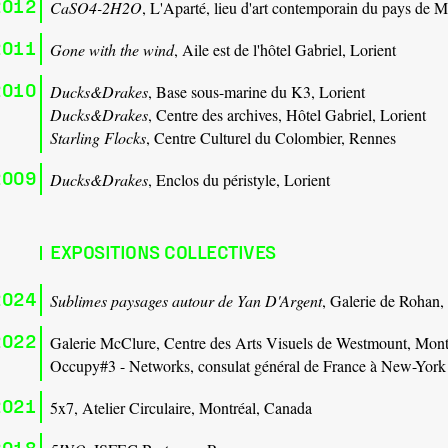
2012
CaSO4-2H2O
, L'Aparté, lieu d'art contemporain du pays de M
2011
Gone with the wind
, Aile est de l'hôtel Gabriel, Lorient
2010
Ducks&Drakes
, Base sous-marine du K3, Lorient
Ducks&Drakes
, Centre des archives, Hôtel Gabriel, Lorient
Starling Flocks
, Centre Culturel du Colombier, Rennes
2009
Ducks&Drakes
, Enclos du péristyle, Lorient
EXPOSITIONS COLLECTIVES
2024
Sublimes paysages autour de Yan D'Argent
, Galerie de Rohan,
2022
Galerie McClure, Centre des Arts Visuels de Westmount, Mont
Occupy#3 - Networks, consulat général de France à New-York
2021
5x7, Atelier Circulaire, Montréal, Canada
2018