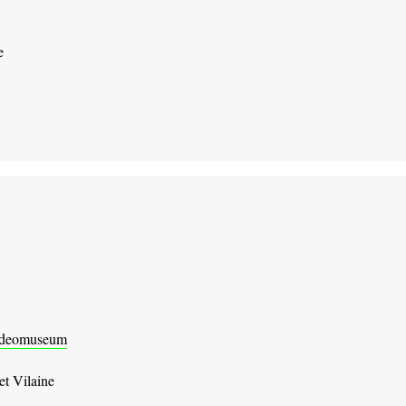
e
 Videomuseum
et Vilaine