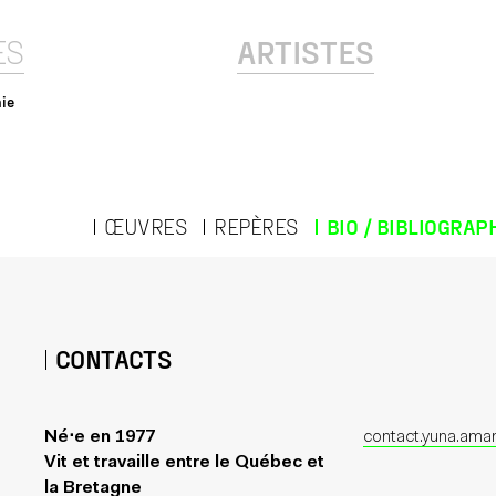
ES
ARTISTES
hie
ŒUVRES
REPÈRES
BIO / BIBLIOGRAP
CONTACTS
Né⋅e en 1977
contact.yuna.am
Vit et travaille entre le Québec et
la Bretagne