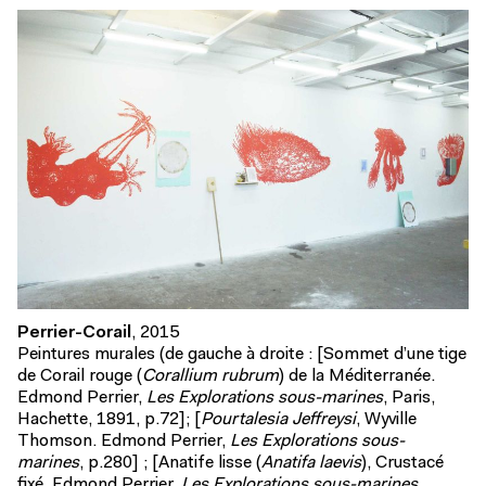
Perrier-Corail
, 2015
Peintures murales (de gauche à droite : [Sommet d’une tige
de Corail rouge (
Corallium rubrum
) de la Méditerranée.
Edmond Perrier,
Les Explorations sous-marines
, Paris,
Hachette, 1891, p.72]; [
Pourtalesia Jeffreysi
, Wyville
Thomson. Edmond Perrier,
Les Explorations sous-
marines
, p.280] ; [Anatife lisse (
Anatifa laevis
), Crustacé
fixé. Edmond Perrier,
Les Explorations sous-marines
,