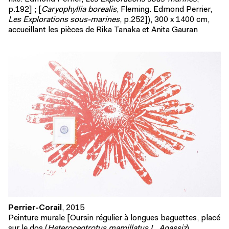
p.192] ; [
Caryophyllia borealis
, Fleming. Edmond Perrier,
Les Explorations sous-marines
, p.252]), 300 x 1400 cm,
accueillant les pièces de Rika Tanaka et Anita Gauran
Perrier-Corail
, 2015
Peinture murale [Oursin régulier à longues baguettes, placé
sur le dos (
Heterocentrotus mamillatus L. Agassiz
).