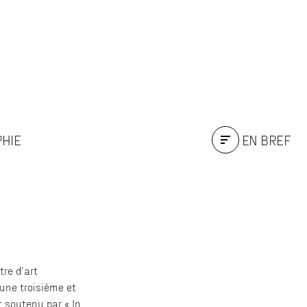
PHIE
EN BREF
re d’art
une troisième et
 soutenu par « In