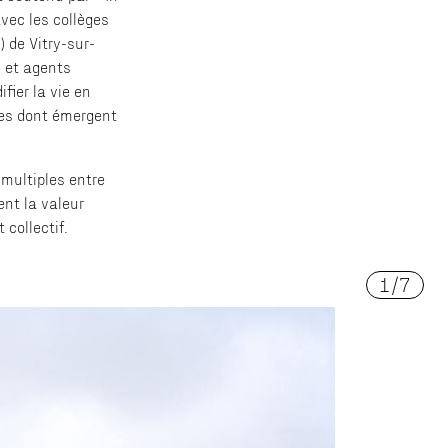
avec les collèges
 de Vitry-sur-
s et agents
fier la vie en
mes dont émergent
 multiples entre
ent la valeur
 collectif.
1
/
7