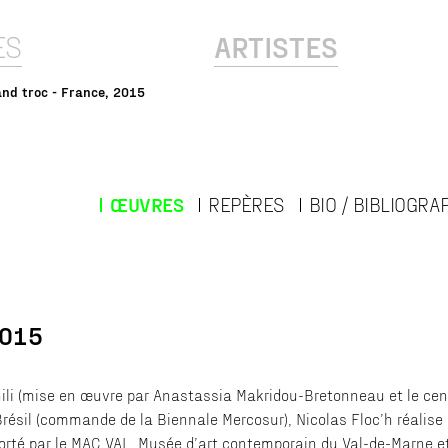
ES
ARTISTES
and troc - France, 2015
ŒUVRES
REPÈRES
BIO / BIBLIOGRA
2015
ili (mise en œuvre par Anastassia Makridou-Bretonneau et le cent
résil (commande de la Biennale Mercosur), Nicolas Floc’h réalise 
Porté par le MAC VAL, Musée d’art contemporain du Val-de-Marne et