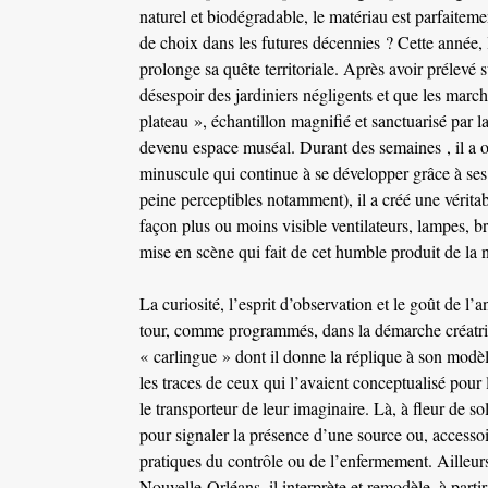
naturel et biodégradable, le matériau est parfaitem
de choix dans les futures décennies ? Cette année, l
prolonge sa quête territoriale. Après avoir prélevé
désespoir des jardiniers négligents et que les march
plateau », échantillon magnifié et sanctuarisé par la
devenu espace muséal. Durant des semaines , il a o
minuscule qui continue à se développer grâce à ses b
peine perceptibles notamment), il a créé une vérita
façon plus ou moins visible ventilateurs, lampes, 
mise en scène qui fait de cet humble produit de la 
La curiosité, l’esprit d’observation et le goût de l’a
tour, comme programmés, dans la démarche créatrice 
« carlingue » dont il donne la réplique à son modèl
les traces de ceux qui l’avaient conceptualisé pour l
le transporteur de leur imaginaire. Là, à fleur de 
pour signaler la présence d’une source ou, accessoi
pratiques du contrôle ou de l’enfermement. Ailleurs
Nouvelle-Orléans, il interprète et remodèle, à par