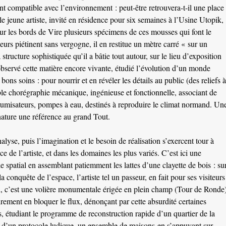
ent compatible avec l’environnement : peut-être retrouvera-t-il une place
e jeune artiste, invité en résidence pour six semaines à l’Usine Utopik,
 sur les bords de Vire plusieurs spécimens de ces mousses qui font le
eurs piétinent sans vergogne, il en restitue un mètre carré « sur un
 structure sophistiquée qu’il a bâtie tout autour, sur le lieu d’exposition
bservé cette matière encore vivante, étudié l’évolution d’un monde
ons soins : pour nourrir et en révéler les détails au public (des reliefs à
ble chorégraphie mécanique, ingénieuse et fonctionnelle, associant de
brumisateurs, pompes à eau, destinés à reproduire le climat normand. Un
nature une référence au grand Tout.
nalyse, puis l’imagination et le besoin de réalisation s’exercent tour à
de l’artiste, et dans les domaines les plus variés. C’est ici une
e spatial en assemblant patiemment les lattes d’une clayette de bois : su
a conquête de l’espace, l’artiste tel un passeur, en fait pour ses visiteurs
sol, c’est une volière monumentale érigée en plein champ (Tour de Ronde
rement en bloquer le flux, dénonçant par cette absurdité certaines
, étudiant le programme de reconstruction rapide d’un quartier de la
tir d’un protocole ludique, un ensemble de maisons en s’appuyant sur