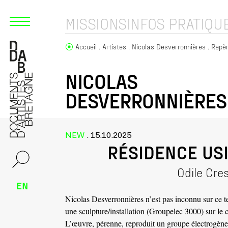
MISSIONS
INFOS PRATIQU
Accueil
Artistes
Nicolas Desverronnières
Repè
NICOLAS
DESVERRONNIÈRES
NEW
. 15.10.2025
RÉSIDENCE US
Odile Cre
EN
Nicolas Desverronnières n’est pas inconnu sur ce ter
une sculpture/installation (Groupelec 3000) sur le 
L’œuvre, pérenne, reproduit un groupe électrogène