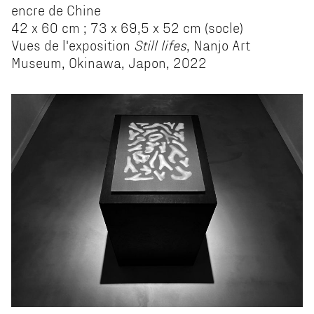
encre de Chine
42 x 60 cm ; 73 x 69,5 x 52 cm (socle)
Vues de l'exposition
Still lifes
, Nanjo Art
Museum, Okinawa, Japon, 2022