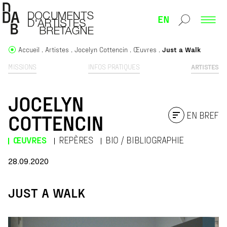
EN
Accueil
Artistes
Jocelyn Cottencin
Œuvres
Just a Walk
MISSIONS
INFOS PRATIQUES
ARTISTES
JOCELYN
EN BREF
COTTENCIN
ŒUVRES
REPÈRES
BIO / BIBLIOGRAPHIE
28.09.2020
JUST A WALK