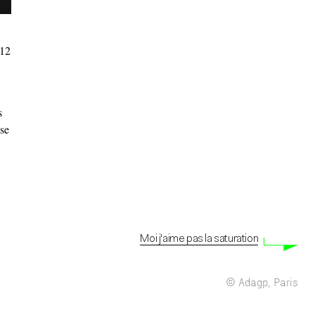
012
s
 se
Moi j'aime pas la saturation
© Adagp, Paris